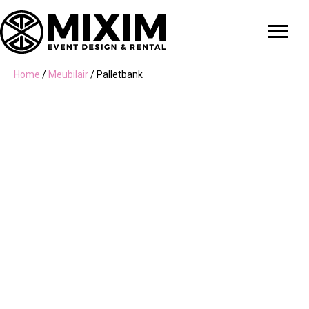
Home
/
Meubilair
/ Palletbank