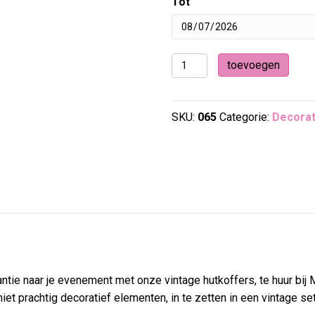
Tot
Vintage
toevoegen
hutkoffer
aantal
SKU:
065
Categorie:
Decorat
antie naar je evenement met onze vintage hutkoffers, te huur bi
et prachtig decoratief elementen, in te zetten in een vintage set 