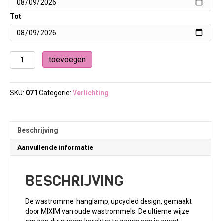
Tot
Wastrommel
toevoegen
hanglamp
aantal
SKU:
071
Categorie:
Verlichting
Beschrijving
Aanvullende informatie
BESCHRIJVING
De wastrommel hanglamp, upcycled design, gemaakt
door MIXIM van oude wastrommels. De ultieme wijze
om een duurzaam karakter te geven aan je event,