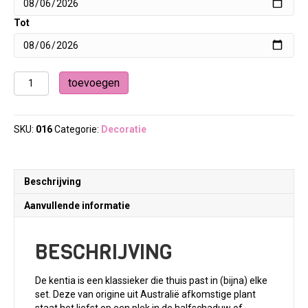
Tot
Kunstpalm
toevoegen
Kentia
-
170
SKU:
016
Categorie:
Decoratie
cm
aantal
Beschrijving
Aanvullende informatie
BESCHRIJVING
De kentia is een klassieker die thuis past in (bijna) elke
set. Deze van origine uit Australië afkomstige plant
staat het liefst op een plek in de halfschaduw of